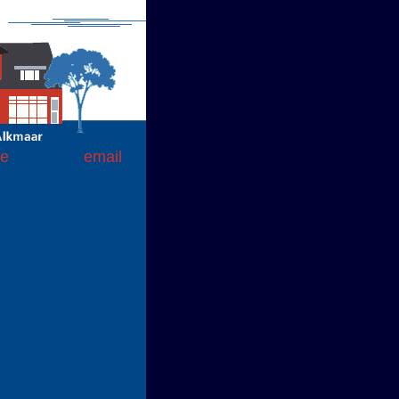
te
email